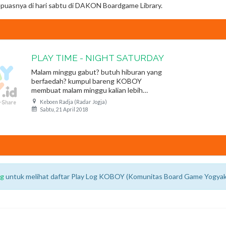
puasnya di hari sabtu di DAKON Boardgame Library.
PLAY TIME - NIGHT SATURDAY
Malam minggu gabut? butuh hiburan yang
berfaedah? kumpul bareng KOBOY
membuat malam minggu kalian lebih
berfaedah.
Keboen Radja (Radar Jogja)
Sabtu, 21 April 2018
bermain boardgame, ngobrol dan diskusi
dengan kawan baru. di sesi ini juga kamu
bisa konsultasi gratis bagi yang punya s
ng
untuk melihat daftar Play Log KOBOY (Komunitas Board Game Yogyak