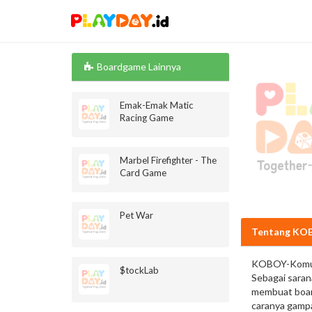
Boardgame Lainnya
Emak-Emak Matic
Racing Game
Marbel Firefighter - The
Card Game
Pet War
Tentang KOB
KOBOY-Komun
$tockLab
Sebagai saran
membuat board
caranya gampa