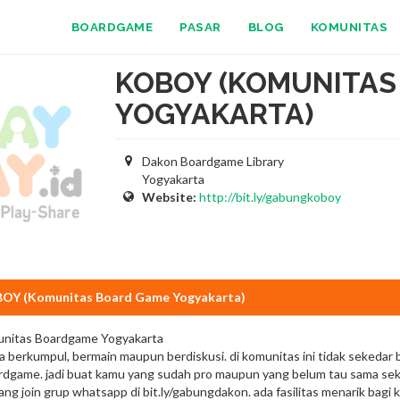
BOARDGAME
PASAR
BLOG
KOMUNITAS
KOBOY (KOMUNITAS
YOGYAKARTA)
Dakon Boardgame Library
Yogyakarta
Website:
http://bit.ly/gabungkoboy
OY (Komunitas Board Game Yogyakarta)
itas Boardgame Yogyakarta
a berkumpul, bermain maupun berdiskusi. di komunitas ini tidak sekedar 
game. jadi buat kamu yang sudah pro maupun yang belum tau sama sekali
ng join grup whatsapp di bit.ly/gabungdakon. ada fasilitas menarik ba