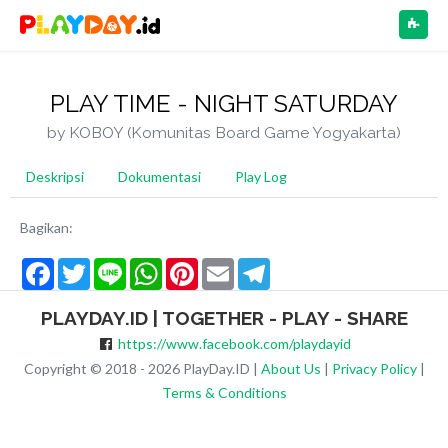
NAV
PLAY TIME - NIGHT SATURDAY
by KOBOY (Komunitas Board Game Yogyakarta)
Deskripsi
Dokumentasi
Play Log
Bagikan:
Facebook
Twitter
Line
WhatsApp
Pinterest
Email
Telegram
PLAYDAY.ID | TOGETHER - PLAY - SHARE
https://www.facebook.com/playdayid
Copyright © 2018 - 2026 PlayDay.ID |
About Us
|
Privacy Policy
|
Terms & Conditions