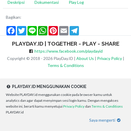
Deskripsi
Dokumentasi
Play Log
Bagikan:
Facebook
Twitter
Line
WhatsApp
Pinterest
Email
Telegram
PLAYDAY.ID | TOGETHER - PLAY - SHARE
https://www.facebook.com/playdayid
Copyright © 2018 - 2026 PlayDay.ID |
About Us
|
Privacy Policy
|
Terms & Conditions
PLAYDAY.ID MENGGUNAKAN COOKIE
Website PLAYDAY.id menggunakan cookie pada browser kamu untuk
analytics dan agar dapat menyimpan sesi login kamu. Dengan mengakses
website ini, berarti kamu menyetujui
Privacy Policy
dan
Terms & Conditions
PLAYDAY.id
Saya mengerti