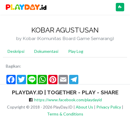
NAV
KOBAR AGUSTUSAN
by Kobar (Komunitas Board Game Semarang)
Deskripsi
Dokumentasi
Play Log
Bagikan:
Facebook
Twitter
Line
WhatsApp
Pinterest
Email
Telegram
PLAYDAY.ID | TOGETHER - PLAY - SHARE
https://www.facebook.com/playdayid
Copyright © 2018 - 2026 PlayDay.ID |
About Us
|
Privacy Policy
|
Terms & Conditions