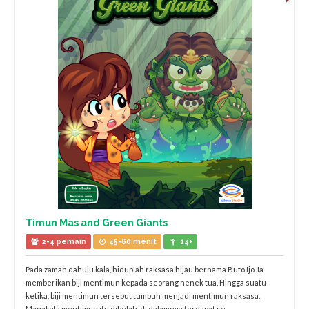
Timun Mas and Green Giants
2-4 pemain
45-60 menit
14+
Pada zaman dahulu kala, hiduplah raksasa hijau bernama Buto Ijo. Ia
memberikan biji mentimun kepada seorang nenek tua. Hingga suatu
ketika, biji mentimun tersebut tumbuh menjadi mentimun raksasa.
Manakala mentimun itu dibelah, di dalamnya terdapat se...