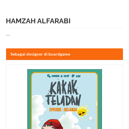
HAMZAH ALFARABI
---
Sebagai designer di boardgame