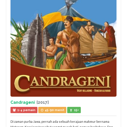
Candrageni
[2017]
1-4 pemain
45-90 menit
15+
Di zaman purba Jawa, pernah ada sebuah kerajaan makmur bernama
Mataram. Kerajaan tersebut sangat murah hati, namun berbahaya. Dan