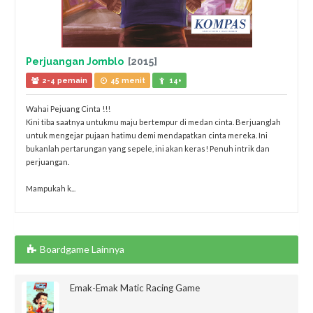
Perjuangan Jomblo
[2015]
2-4 pemain
45 menit
14+
Wahai Pejuang Cinta !!!
Kini tiba saatnya untukmu maju bertempur di medan cinta. Berjuanglah
untuk mengejar pujaan hatimu demi mendapatkan cinta mereka. Ini
bukanlah pertarungan yang sepele, ini akan keras! Penuh intrik dan
perjuangan.
Mampukah k...
Boardgame Lainnya
Emak-Emak Matic Racing Game