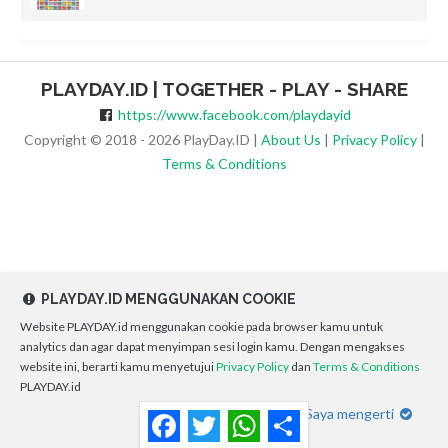
PLAYDAY.ID | TOGETHER - PLAY - SHARE
https://www.facebook.com/playdayid
Copyright © 2018 - 2026 PlayDay.ID |
About Us
|
Privacy Policy
|
Terms & Conditions
PLAYDAY.ID MENGGUNAKAN COOKIE
Website PLAYDAY.id menggunakan cookie pada browser kamu untuk
analytics dan agar dapat menyimpan sesi login kamu. Dengan mengakses
website ini, berarti kamu menyetujui
Privacy Policy
dan
Terms & Conditions
PLAYDAY.id
Saya mengerti
Facebook
Twitter
WhatsApp
Share